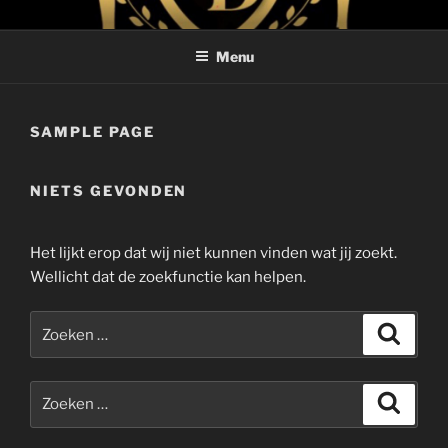
Ga
DARK DYNAMIGHT
Boxer & Dobermann
naar
Menu
de
inhoud
SAMPLE PAGE
NIETS GEVONDEN
Het lijkt erop dat wij niet kunnen vinden wat jij zoekt.
Wellicht dat de zoekfunctie kan helpen.
Zoeken
Zoeke
naar:
Zoeken
Zoeke
naar: