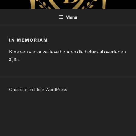
Ga
DARK DYNAMIGHT
Boxer & Dobermann
naar
Menu
de
inhoud
IN MEMORIAM
Kies een van onze lieve honden die helaas al overleden
zijn…
Ondersteund door WordPress